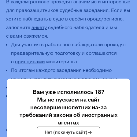
В каждом регионе проходят значимые и интересные
для правозащитников судебные заседания. Если вы
хотите наблюдать в суде в своём городе/регионе,
заполните
анкету
судебного наблюдателя и мы
с вами свяжемся.
Для участия в работе все наблюдатели проходят
предварительную подготовку и соглашаются
с
принципами
мониторинга.
По итогам каждого заседания необходимо
написать краткую заметку и заполнить анкету.
Работа на возмездной основе.
Вам уже исполнилось 18?
Юридическое образование необязательно, важно
Мы не пускаем на сайт
беспристрастно фиксировать происходящее
несовершеннолетних из-за
в суде, чтобы в дальнейшем эти данные можно
требований закона об иностранных
было использовать в правозащитной работе.
агентах
Сейчас на информацию из российских судов
Нет (покинуть сайт)