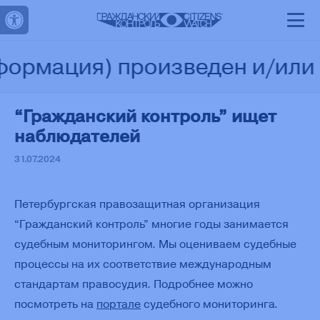
Открыть панель инструментов
О
Проекты
Материалы
Контакты
Поддержать
нас
ормация) произведен и/или р
“Гражданский контроль” ищет
наблюдателей
31.07.2024
Петербургская правозащитная организация
“Гражданский контроль” многие годы занимается
судебным мониторингом. Мы оцениваем судебные
процессы на их соответствие международным
стандартам правосудия. Подробнее можно
посмотреть на
портале
судебного мониторинга.