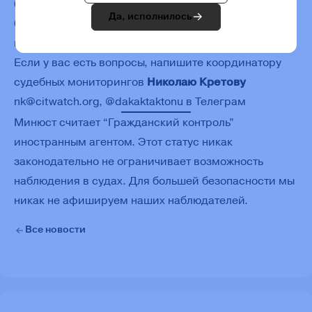
большой запрос, работа важна. И при этом
Да, исполнилось
безопасна: никто из наших наблюдателей не
подвергался преследованию.
Если у вас есть вопросы, напишите координатору
судебных мониторингов
Николаю Кретову
nk@citwatch.org, @dakaktaktonu в Телеграм
Минюст считает “Гражданский контроль”
иностранным агентом. Этот статус никак
законодательно не ограничивает возможность
наблюдения в судах. Для большей безопасности мы
никак не афишируем наших наблюдателей.
Все новости