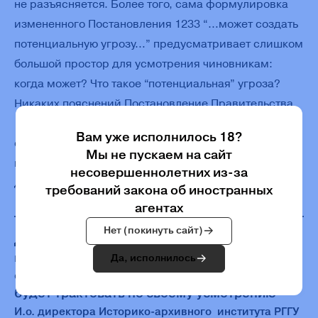
не разъясняется. Более того, сама формулировка
измененного Постановления 1233 “…может создать
потенциальную угрозу…” предусматривает слишком
большой простор для усмотрения чиновникам:
когда может? Что такое “потенциальная” угроза?
Никаких пояснений Постановление Правительства
1233 в новой редакции не содержит. Это создает
Вам уже исполнилось 18?
огромный простор для злоупотреблений
Мы не пускаем на сайт
и нарушения права на доступ к архивным
несовершеннолетних из-за
документам.
требований закона об иностранных
агентах
Нет (покинуть сайт)
Должен быть разработан и утвержден
перечень сведений, которые могут быть
Да, исполнилось
отнесены к такой категории. А иначе каждый
будет трактовать по своему усмотрению
И.о. директора Историко-архивного института РГГУ