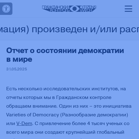
Открыть панель инструментов
О
Проекты
Материалы
Контакты
Поддержать
нас
ия) произведен и/или распр
Отчет о состоянии демократии
в мире
31.05.2025
Есть несколько исследовательских институтов, на
отчеты которых мы в Гражданском контроле
обращаем внимание. Один из них – это инициатива
Varieties of Democracy (Разнообразие демократии)
или
V‑Dem
. С привлечение более 4 тысяч ученых со
всего мира они создают крупнейший глобальный