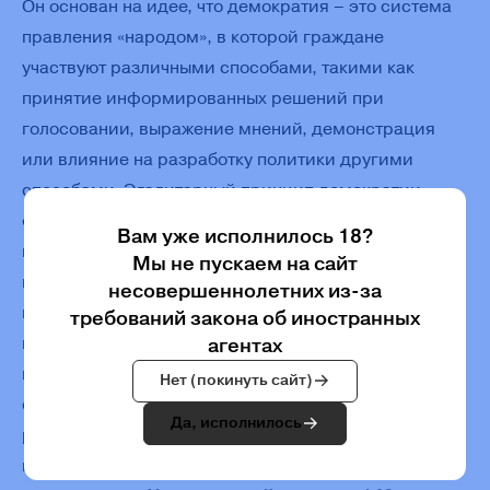
Он основан на идее, что демократия – это система
правления «народом», в которой граждане
участвуют различными способами, такими как
принятие информированных решений при
голосовании, выражение мнений, демонстрация
или влияние на разработку политики другими
способами. Эгалитарный принцип демократии
фундаментально связан с политическим участием,
Вам уже исполнилось 18?
поскольку систематическое неравенство в правах
Мы не пускаем на сайт
и ресурсах граждан определенных социальных
несовершеннолетних из-за
групп ограничивает возможности баллотироваться
требований закона об иностранных
на государственные должности, участвовать
агентах
в политических и управленческих процессах. Таким
Нет (покинуть сайт)
образом, более равномерное распределение
Да, исполнилось
ресурсов между группами приводит
к политическому равенству и, следовательно,