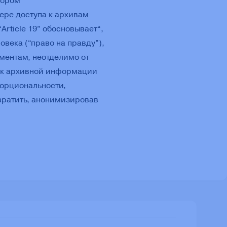
отором
ере доступа к архивам
rticle 19” обосновывает“,
века (“право на правду”),
ументам, неотделимо от
уп к архивной информации
порциональности,
вратить, анонимизировав