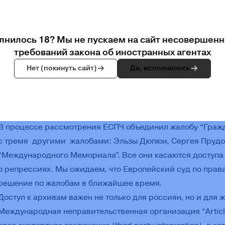
12396/21). Исследователи пожаловались на нарушение ст
конвенции по правам человека, так как сотрудники архив
чинили препятствия при работе с документами. Наприме
лнилось 18? Мы не пускаем на сайт несовершенн
копии документов, в том числе фотографировать на телеф
требований закона об иностранных агентах
содержание документов приходится перепечатывать на но
Нет (покинуть сайт)
Да, исполнилось
занятие: обычно советские документы содержат печатный 
ручкой или карандашом написан текст от руки. Для даль
документов важно понимать, какой текст напечатан, а како
нюансы исследователи описывают, что занимает кучу вре
В процессе рассмотрения ЕСПЧ объединил жалобу “Гражд
с тремя другими жалобами: Эльзы Дюпюи, Сергея Прудо
“Международного Мемориала”. Все они касаются доступа
о репрессиях. Мы ожидаем, что Европейский суд по прав
решение по жалобам в ближайшее время.
Доступ к архивам важен не только для россиян, но и для 
Международная неправительственная организация “Articl