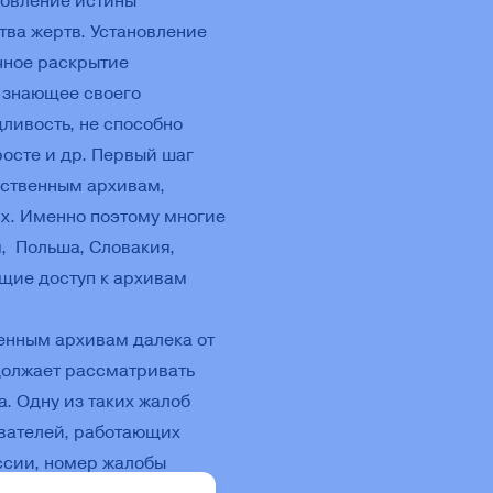
новление истины
тва жертв. Установление
чное раскрытие
е знающее своего
ливость, не способно
росте и др. Первый шаг
рственным архивам,
х. Именно поэтому многие
, Польша, Словакия,
щие доступ к архивам
венным архивам далека от
должает рассматривать
а. Одну из таких жалоб
ователей, работающих
оссии, номер жалобы