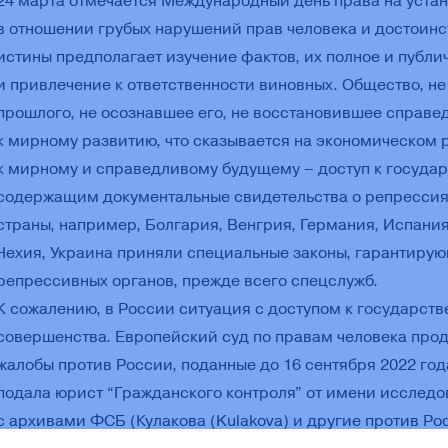
24 марта отмечается Международный день права на уста
в отношении грубых нарушений прав человека и достоинс
истины предполагает изучение фактов, их полное и публи
и привлечение к ответственности виновных. Общество, н
прошлого, не осознавшее его, не восстановившее справед
к мирному развитию, что сказывается на экономическом 
к мирному и справедливому будущему – доступ к госуда
содержащим документальные свидетельства о репрессия
страны, например, Болгария, Венгрия, Германия, Испания
Чехия, Украина приняли специальные законы, гарантирую
репрессивных органов, прежде всего спецслужб.
К сожалению, в России ситуация с доступом к государст
совершенства. Европейский суд по правам человека про
жалобы против России, поданные до 16 сентября 2022 год
подала юрист “Гражданского контроля” от имени исслед
с архивами ФСБ (Кулакова (Kulakova) и другие против Р