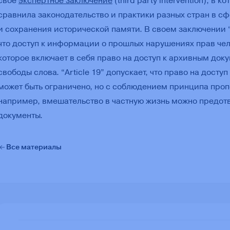
свое
экспертное заключение
(third party intervention), в к
сравнила законодательство и практики разных стран в сф
и сохранения исторической памяти. В своем заключении “A
что доступ к информации о прошлых нарушениях прав чело
которое включает в себя право на доступ к архивным док
свободы слова. “Article 19” допускает, что право на дост
может быть ограничено, но с соблюдением принципа про
например, вмешательство в частную жизнь можно предот
документы.
Все материалы