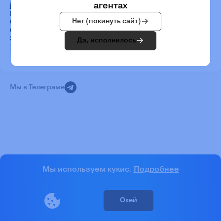
агентах
jurist@citwatch.org
Подписаться на рассылку
Нет (покинуть сайт)
Отчёты
Стать волонтером
Задать вопрос
Да, исполнилось
Мы в Телеграме
Мы используем кукис.
Подробнее
Окей